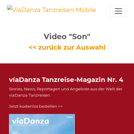
Video "Son"
<< zurück zur Auswahl
víaDanza Tanzreise-Magazin Nr. 4
Stories, News, Reportagen und Angebote aus der Welt der
víaDanza Tanzreisen.
Jetzt kostenlos bestellen >>