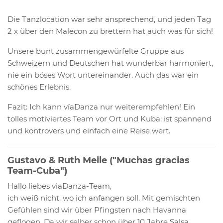
Die Tanzlocation war sehr ansprechend, und jeden Tag
2 x über den Malecon zu brettern hat auch was für sich!
Unsere bunt zusammengewürfelte Gruppe aus
Schweizern und Deutschen hat wunderbar harmoniert,
nie ein böses Wort untereinander. Auch das war ein
schönes Erlebnis.
Fazit: Ich kann víaDanza nur weiterempfehlen! Ein
tolles motiviertes Team vor Ort und Kuba: ist spannend
und kontrovers und einfach eine Reise wert.
Gustavo & Ruth Meile ("Muchas gracias
Team-Cuba")
Hallo liebes viaDanza-Team,
ich weiß nicht, wo ich anfangen soll. Mit gemischten
Gefühlen sind wir über Pfingsten nach Havanna
geflogen. Da wir selber schon über 10 Jahre Salsa