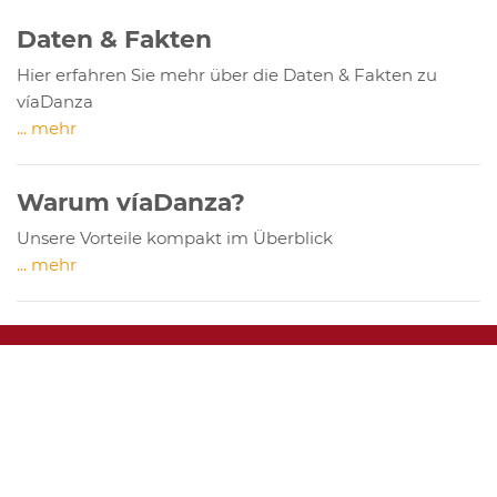
Daten & Fakten
Hier erfahren Sie mehr über die Daten & Fakten zu
víaDanza
... mehr
Warum víaDanza?
Unsere Vorteile kompakt im Überblick
... mehr
víaDanza Tanzreise-Magazin Nr. 4
Stories, News, Reportagen und Angebote aus der Welt der
víaDanza Tanzreisen.
Jetzt kostenlos bestellen >>