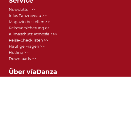
Service
Newsletter >>
Infos Tanzniveau >>
Magazin bestellen >>
Reiseversicherung >>
Klimaschutz Atmosfair >>
Reise-Checklisten >>
Häufige Fragen >>
Hotline >>
Downloads >>
Über víaDanza
Daten & Fakten >>
Vorteile >>
Story >>
Reise-Feedbacks >>
víaDanza Tanzschule >>
DRV-Mitglied >>
Partner >>
Informationen