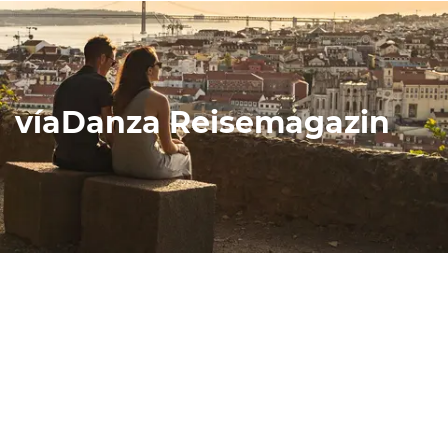
víaDanza Reisemagazin