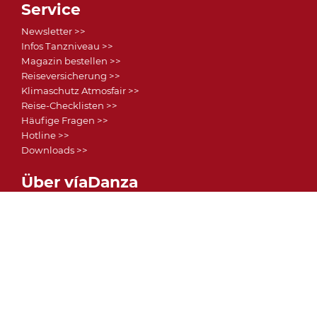
Service
Newsletter >>
Infos Tanzniveau >>
Magazin bestellen >>
Reiseversicherung >>
Klimaschutz Atmosfair >>
Reise-Checklisten >>
Häufige Fragen >>
Hotline >>
Downloads >>
Über víaDanza
Daten & Fakten >>
Vorteile >>
Story >>
Reise-Feedbacks >>
víaDanza Tanzschule >>
DRV-Mitglied >>
Partner >>