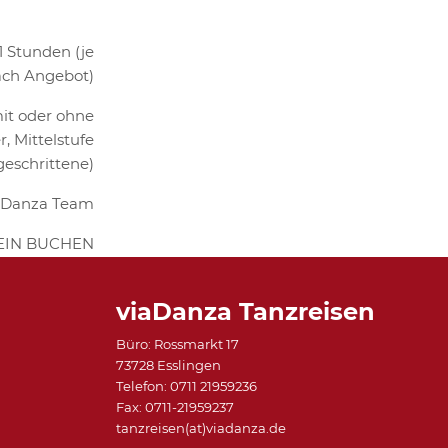
1 Stunden (je
ch Angebot)
mit oder ohne
, Mittelstufe
geschrittene)
viaDanza Team
EIN BUCHEN
viaDanza Tanzreisen
Büro: Rossmarkt 17
73728 Esslingen
Telefon: 0711 21959236
Fax: 0711-21959237
tanzreisen(at)viadanza.de