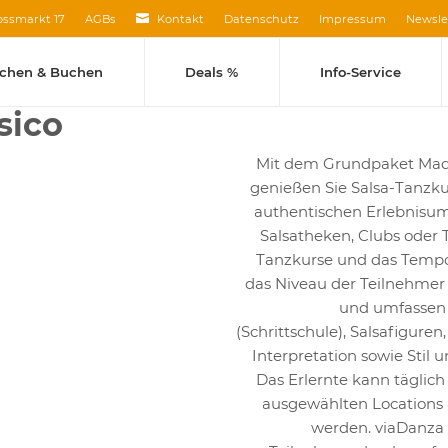
ossmarkt 17
AGBs
Kontakt
Datenschutz
Impressum
Newsle
uchen & Buchen
Deals %
Info-Service
sico
Mit dem Grundpaket Maq
genießen Sie Salsa-Tanzku
authentischen Erlebnisumf
Salsatheken, Clubs oder 
Tanzkurse und das Temp
das Niveau der Teilnehme
und umfassen 
(Schrittschule), Salsafigure
Interpretation sowie Stil 
Das Erlernte kann täglich 
ausgewählten Location
werden. viaDanza 