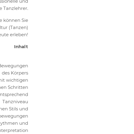
sionelle und
e Tanzlehrer.
ge können Sie
tur (Tanzen)
ute erleben!
Inhalt
n Bewegungen
des Körpers
mit wichtigen
en Schritten
entsprechend
Tanzniveau
hen Stils und
zbewegungen
rhythmen und
nterpretation