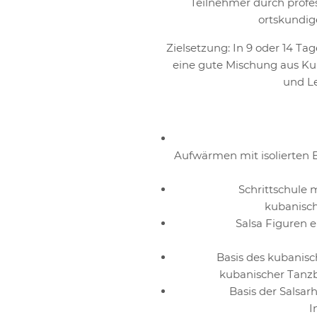
Teilnehmer durch profes
ortskundig
Zielsetzung: In 9 oder 14 Ta
eine gute Mischung aus Kul
und Le
Aufwärmen mit isolierte
Schrittschule 
kubanisch
Salsa Figuren 
Basis des kubanisc
kubanischer Tan
Basis der Salsa
I