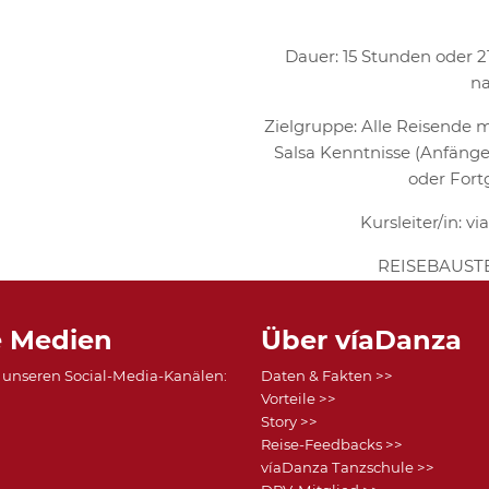
Dauer: 15 Stunden oder 2
na
Zielgruppe: Alle Reisende 
Salsa Kenntnisse (Anfänger
oder Fort
Kursleiter/in: 
REISEBAUST
e Medien
Über víaDanza
f unseren Social-Media-Kanälen:
Daten & Fakten >>
Vorteile >>
Story >>
Reise-Feedbacks >>
>
víaDanza Tanzschule >>