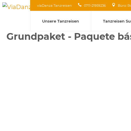
víaDanza Tanzreisen
0711-21959236
Büro: R
Unsere Tanzreisen
Tanzreisen S
Grundpaket - Paquete bá