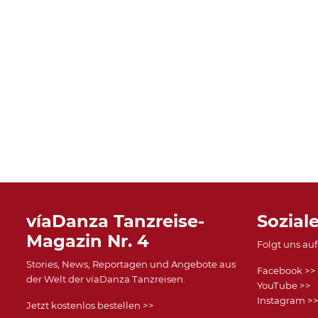
víaDanza Tanzreise-
Sozial
Magazin Nr. 4
Folgt uns au
Stories, News, Reportagen und Angebote aus
Facebook >>
der Welt der víaDanza Tanzreisen.
YouTube >>
Instagram >
Jetzt kostenlos bestellen >>