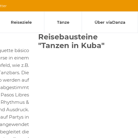
tter
Reiseziele
Tänze
Über víaDanza
Reisebausteine
"Tanzen in Kuba"
uette básico
rse in einem
eld, wie z.B.
Tanzbars. Die
o werden auf
r abgestimmt
Pasos Libres
n, Rhythmus &
und Ausdruck.
auf Partys in
s angewendet
begleitet die